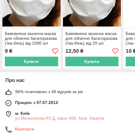
Бавовняна захисна маска
Бавовняна захисна маска
Баво
для обличчя багаторазова
для обличчя багаторазова
для 
(тка-бязь) від 1000 шт.
(тка-бязь) від 20 шт.
(тка
9
12,50
10
₴
₴
Купити
Купити
Про нас
96% позитивних з 48 відгуків за рік
Працює з 07.07.2012
м. Київ
ул.Мельникова 83 Д, офис 606, Київ, Україна
Контакти