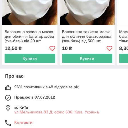
Бавовняна захисна маска
Бавовняна захисна маска
Маск
для обличчя багаторазова
для обличчя багаторазова
бага
(тка-бязь) від 20 шт.
(тка-бязь) від 500 шт.
тільк
кому
12,50
10
8,3
₴
₴
Купити
Купити
Про нас
96% позитивних з 48 відгуків за рік
Працює з 07.07.2012
м. Київ
ул.Мельникова 83 Д, офис 606, Київ, Україна
Контакти