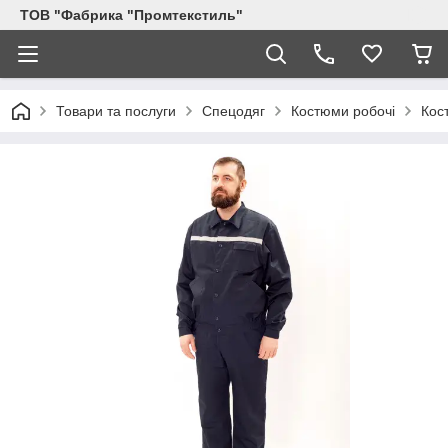
ТОВ "Фабрика "Промтекстиль"
Товари та послуги
Спецодяг
Костюми робочі
Кос