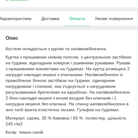
Характеристики
Доставка
Оплата
Умови повернення
Опис
Костюм складається з куртки та напівкомбінезона.
Куртка з пришивним нижнім поясом, з центральною застібкою
на ґудзики, відкладним коміром і ушивними рукавами. Рукави
з пришивними манжетами на ґудзиках. На куртці розміщені 2
нагрудні накладні кишені з клапанами. Напівкомбінезон із
правобічною бічною застібкою на ґудзики, одинарним
нагрудником і спинкою, яка з'єднується з нагрудником
регульованими бретелями на карабінах. На напівкомбінезоні
2 бічні накладні кишені з косим входом без клапанів і 1
нагрудна кишеня без клапана. На спинці напівкомбінезона в
зоні талії вшита еластична тасьма. Гульфик на ґудзиках.
Матеріал: саржа, 35 % бавовна / 65 % поліестер, щільність
245 г/м2.
Колір: темно-синій.