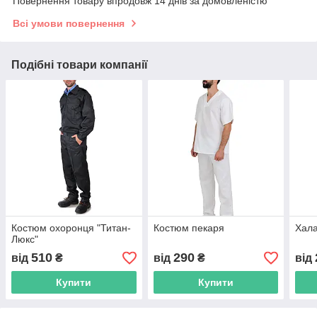
Повернення товару впродовж 14 днів за домовленістю
Всі умови повернення
Подібні товари компанії
Костюм охоронця "Титан-
Костюм пекаря
Хала
Люкс"
510
290
від
₴
від
₴
від
Купити
Купити